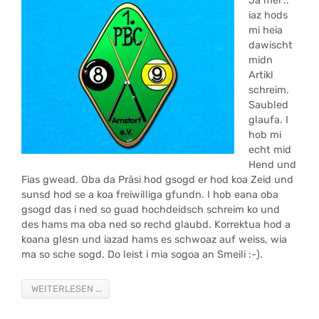
Ja mei ..
iaz hods
mi heia
dawischt
midn
Artikl
schreim.
Saubled
glaufa. I
hob mi
echt mid
Hend und
Fias gwead. Oba da Präsi hod gsogd er hod koa Zeid und
sunsd hod se a koa freiwilliga gfundn. I hob eana oba
gsogd das i ned so guad hochdeidsch schreim ko und
des hams ma oba ned so rechd glaubd. Korrektua hod a
koana glesn und iazad hams es schwoaz auf weiss, wia
ma so sche sogd. Do leist i mia sogoa an Smeili :-).
WEITERLESEN ...