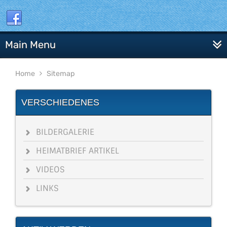
Main Menu
Home
Sitemap
VERSCHIEDENES
BILDERGALERIE
HEIMATBRIEF ARTIKEL
VIDEOS
LINKS