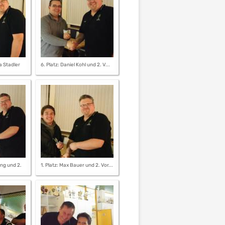
a Stadler
6. Platz: Daniel Kohl und 2. V...
äng und 2.
1. Platz: Max Bauer und 2. Vor...