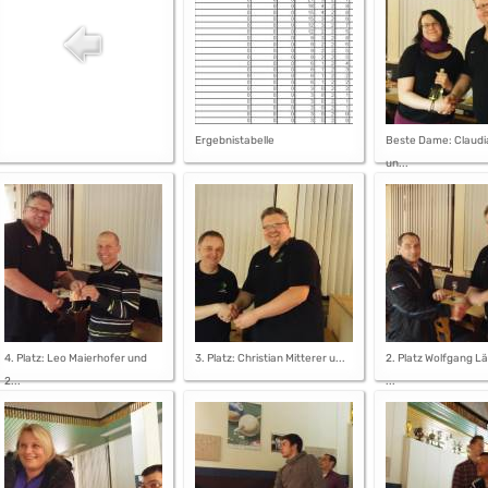
Ergebnistabelle
Beste Dame: Claudi
un...
4. Platz: Leo Maierhofer und
3. Platz: Christian Mitterer u...
2. Platz Wolfgang L
2...
...