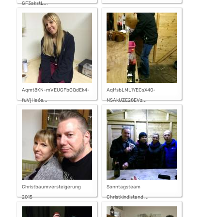
GF3akstL...
Aqmt8KN-mVEUGFbGQdEk4-
AqIfsbLML1YECsX40-
fuVjHa6s...
NSAkUZE28EVz...
Christbaumversteigerung
Sonntagsteam
2015
Christkindlstand ...