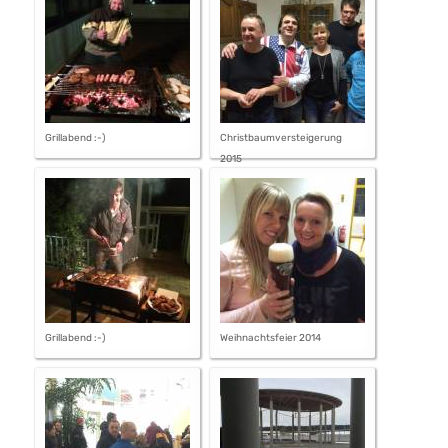
Grillabend :-)
Christbaumversteigerung
2015
Grillabend :-)
Weihnachtsfeier 2014