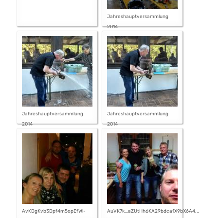
Jahreshauptversammlung
2014
Jahreshauptversammlung
Jahreshauptversammlung
2014
2014
AvKDgKvb3Dpf4m5opEfWi-
AuVK7k_aZUtHh6KA29bdca1X9bX6A4...