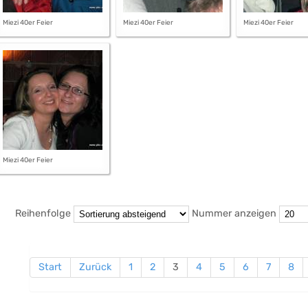
Miezi 40er Feier
Miezi 40er Feier
Miezi 40er Feier
Miezi 40er Feier
Reihenfolge
Nummer anzeigen
Start
Zurück
1
2
3
4
5
6
7
8